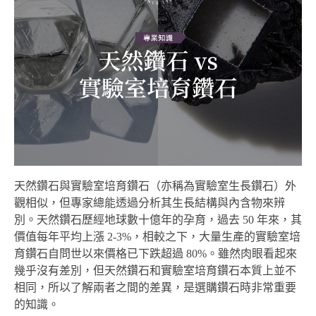
天然鑽石與實驗室培育鑽石（亦稱為實驗室生長鑽石）外
觀相似，但專家總能透過分析其生長結構與內含物來辨
別。天然鑽石歷經地球數十億年的孕育，過去 50 年來，其
價值每年平均上漲 2-3%，相較之下，大量生產的實驗室培
育鑽石自問世以來價格已下跌超過 80%。雖然肉眼看起來
幾乎沒有差別，但天然鑽石和實驗室培育鑽石本質上並不
相同，所以了解兩者之間的差異，是選購鑽石時非常重要
的知識。