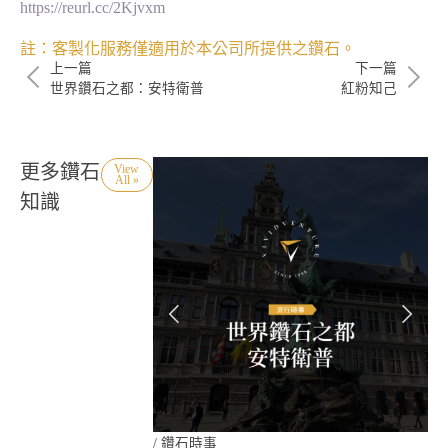
https://reurl.cc/2Kjvxm
註：客製化服務僅適用於本公司所提供之鑽石。
上一篇
下一篇
世界鑽石之都：安特衛普
紅粉知己
更多鑽石
View
All »
知識
/
鑽石時事
/