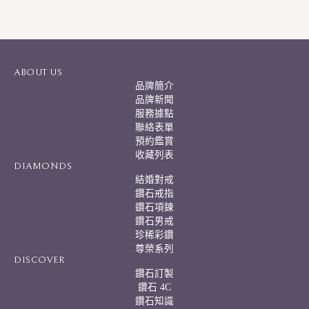
A
l
t
e
r
ABOUT US
n
品牌簡介
a
品牌新聞
t
服務據點
i
聯絡表單
v
預約鑑賞
e
:
收藏列表
DIAMONDS
結婚對戒
鑽石戒指
鑽石項鍊
鑽石男戒
珍稀彩鑽
尊榮系列
DISCOVER
鑽石訂製
鑽石 4C
鑽石知識