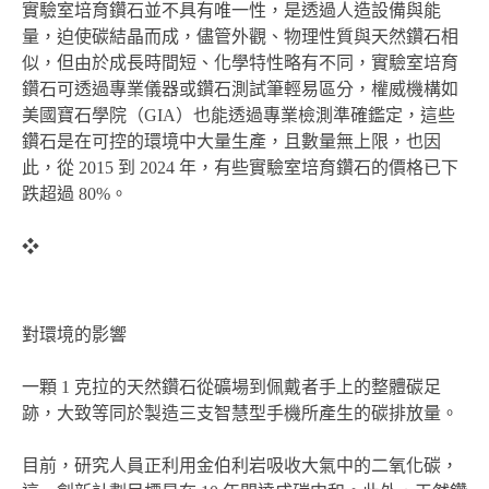
實驗室培育鑽石並不具有唯一性，是透過人造設備與能
量，迫使碳結晶而成，儘管外觀、物理性質與天然鑽石相
似，但由於成長時間短、化學特性略有不同，實驗室培育
鑽石可透過專業儀器或鑽石測試筆輕易區分，權威機構如
美國寶石學院（GIA）也能透過專業檢測準確鑑定，這些
鑽石是在可控的環境中大量生產，且數量無上限，也因
此，從 2015 到 2024 年，有些實驗室培育鑽石的價格已下
跌超過 80%。
❖
對環境的影響
一顆 1 克拉的天然鑽石從礦場到佩戴者手上的整體碳足
跡，大致等同於製造三支智慧型手機所產生的碳排放量。
目前，研究人員正利用金伯利岩吸收大氣中的二氧化碳，