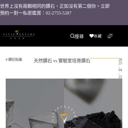
世界上沒有兩顆相同的鑽石，正如沒有第二個你。立即
預約一對一私密鑑賞：02-2755-5287
收藏
搜尋
#
鑽石知識
20
天然鑽石 vs 實驗室培育鑽石
25
-
04
-
22