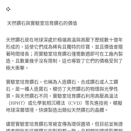
❖
天然鑽石與實驗室培育鑽石的價值
天然鑽石是在地球深處於極端高溫與高壓下歷經數十億年
形成的，這使它們成為稀有且獨特的珍寶，並且價值會隨
著時間增長；而實驗室培育鑽石僅需數週即可在工廠內製
造，且數量幾乎沒有限制，這也導致了它們的價格受到了
極大衝擊。
實驗室培育鑽石，也稱為人造鑽石、合成鑽石或人工鑽
石，是一種人造寶石，模仿了天然鑽石的物理與光學性
質。與天然鑽石不同，實驗室培育鑽石利用高壓高溫法
（HPHT）或化學氣相沉積法（CVD）等先進技術，模擬
地球深層環境，快速製造出類似天然鑽石的晶體。
儘管實驗室培育鑽石常被宣傳為環保選項，但目前並無證