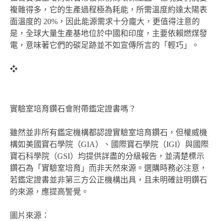
複雜得多，它的生產過程極為耗能，所需溫度約達太陽表
面溫度的 20%，因此能源需求十分龐大，更值得注意的
是，全球大量生產基地位於中國和印度，主要依賴燃煤發
電，意味著它們的碳足跡並不如宣傳所言的「輕巧」。
❖
實驗室培育鑽石會附帶鑑定證書嗎？
雖然並非所有鑑定機構都認證實驗室培育鑽石，但權威機
構如美國寶石學院（GIA）、國際寶石學院（IGI）與國際
寶石科學院（GSI）均提供詳盡的分級報告，並清楚標示
鑽石為「實驗室培育」而非天然來源。選購時務必注意，
若鑑定證書並非第三方公正機構出具，且未明確註明鑽石
的來源，應提高警覺。
圖片來源：