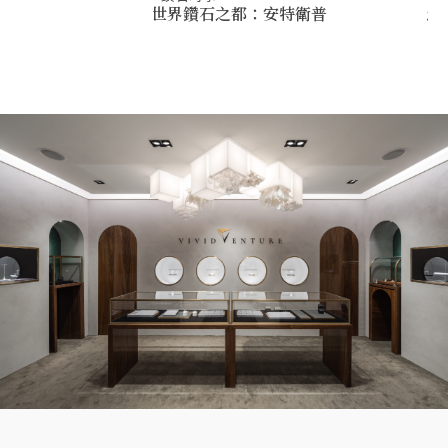
世界鑽石之都：安特衛普
怎