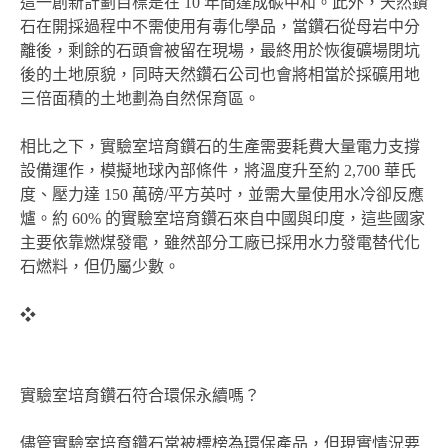
這一創新計劃目標是在 10 年間達成碳中和。此外，天然鑽
石在開採過程中不需使用有毒化學品，當鑽石從母岩中分
離後，剩餘的石頭會被留在現場，最終用於恢復礦場閉坑
後的土地原貌，同時天然鑽石公司也會將相當於採礦用地
三倍面積的土地劃為自然保育區。
相比之下，實驗室培育鑽石的生產需要耗費大量電力支撐
設備運作，模擬地球內部條件，將溫度升至約 2,700 華氏
度、壓力達 150 萬磅/平方英吋，並需大量使用水冷卻反應
爐。約 60% 的實驗室培育鑽石來自中國與印度，這些國家
主要依靠燃煤發電，雖然部分工廠已採用水力發電替代化
石燃料，但仍屬少數。
❖
實驗室培育鑽石符合環保永續嗎？
儘管實驗室培育鑽石常被標榜為環保產品，但現實情況要