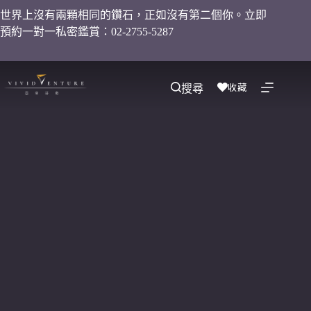
世界上沒有兩顆相同的鑽石，正如沒有第二個你。立即
預約一對一私密鑑賞：02-2755-5287
收藏
搜尋