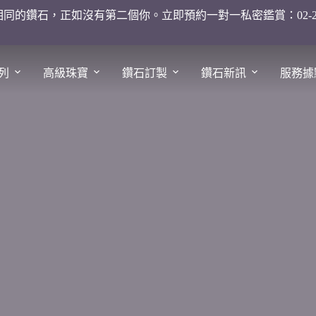
同的鑽石，正如沒有第二個你。立即預約一對一私密鑑賞：02-2755
列
高級珠寶
鑽石訂製
鑽石新訊
服務據