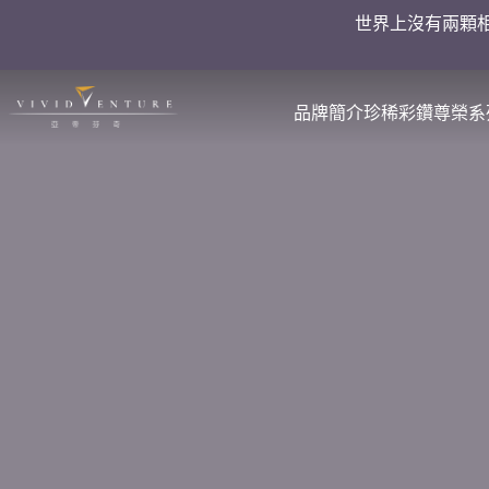
世界上沒有兩顆相
品牌簡介
珍稀彩鑽
尊榮系