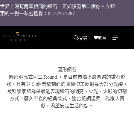
世界上沒有兩顆相同的鑽石，正如沒有第二個你。立即
預約一對一私密鑑賞：02-2755-5287
收藏
搜尋
圓形鑽石
圓形明亮式切工(Round)，是目前市場上最普遍的鑽石形
狀。具有57-58個閃耀刻面的圓鑽切工反射最大部分光線，
被科學家認為是最能表現鑽石的明亮、火光、火彩的切割
方式。歷久不衰的經典款式，適合低調溫柔，為家人貢
獻，渴望安定生活的您。