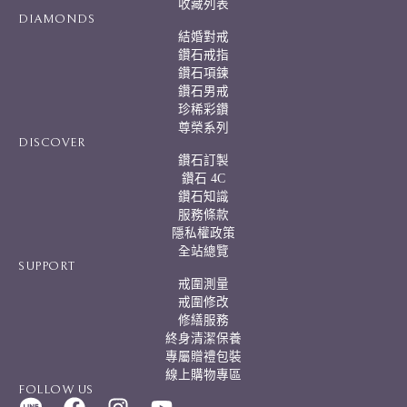
:
收藏列表
DIAMONDS
結婚對戒
鑽石戒指
鑽石項鍊
鑽石男戒
珍稀彩鑽
尊榮系列
DISCOVER
鑽石訂製
鑽石 4C
鑽石知識
服務條款
隱私權政策
全站總覽
SUPPORT
戒圍測量
戒圍修改
修繕服務
終身清潔保養
專屬贈禮包裝
線上購物專區
FOLLOW US