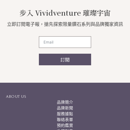
步入 Vividventure 璀璨宇宙
立即訂閱電子報，搶先探索限量鑽石系列與品牌獨家資訊
訂閱
A
l
t
e
r
ABOUT US
n
品牌簡介
a
品牌新聞
t
服務據點
i
聯絡表單
v
預約鑑賞
e