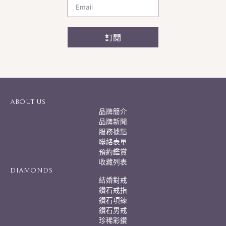
訂閱
A
l
t
e
r
ABOUT US
n
品牌簡介
a
品牌新聞
t
服務據點
i
聯絡表單
v
預約鑑賞
e
:
收藏列表
DIAMONDS
結婚對戒
鑽石戒指
鑽石項鍊
鑽石男戒
珍稀彩鑽