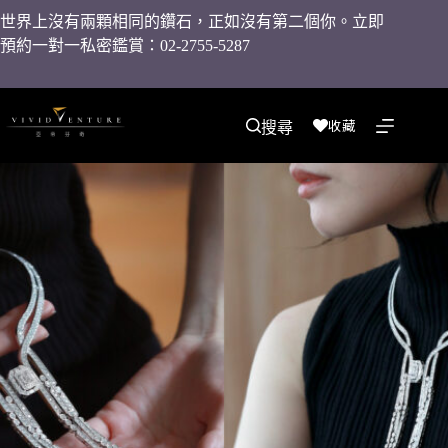
世界上沒有兩顆相同的鑽石，正如沒有第二個你。立即
預約一對一私密鑑賞：02-2755-5287
收藏
搜尋