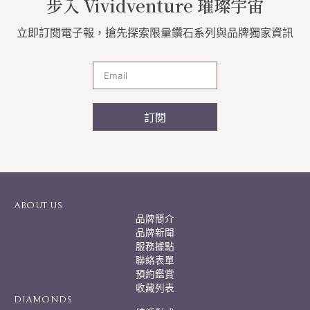
步入 Vividventure 璀璨宇宙
立即訂閱電子報，搶先探索限量鑽石系列與品牌獨家資訊
訂閱
A
l
t
e
r
ABOUT US
n
品牌簡介
a
品牌新聞
t
服務據點
i
聯絡表單
v
預約鑑賞
e
:
收藏列表
DIAMONDS