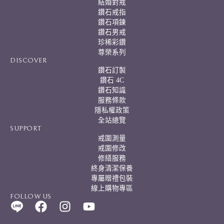
結婚對戒
鑽石戒指
鑽石項鍊
鑽石男戒
珍稀彩鑽
尊榮系列
DISCOVER
鑽石訂製
鑽石 4C
鑽石知識
服務條款
隱私權政策
全站總覽
SUPPORT
戒圍測量
戒圍修改
修繕服務
終身清潔保養
專屬贈禮包裝
線上購物專區
FOLLOW US