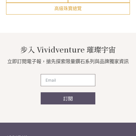
高級珠寶總覽
步入 Vividventure 璀璨宇宙
立即訂閱電子報，搶先探索限量鑽石系列與品牌獨家資訊
訂閱
A
l
t
e
r