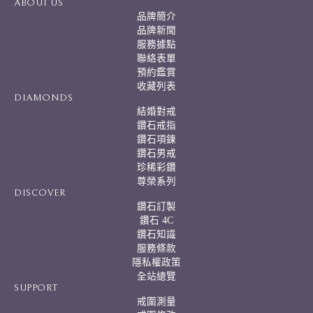
ABOUT US
n
品牌簡介
a
品牌新聞
t
服務據點
i
聯絡表單
v
預約鑑賞
e
:
收藏列表
DIAMONDS
結婚對戒
鑽石戒指
鑽石項鍊
鑽石男戒
珍稀彩鑽
尊榮系列
DISCOVER
鑽石訂製
鑽石 4C
鑽石知識
服務條款
隱私權政策
全站總覽
SUPPORT
戒圍測量