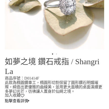
如夢之境 鑽石戒指 / Shangri
La
商品序號：D01414F
此款為橢圓鑽車工，橢圓形切割保留了圓形鑽石明媚璀
璨，締造出更優雅的曲線美，並用更大面積的桌面演繹更
多夢幻光芒，彷彿讓人置身於仙綺之境。
加入收藏
點擊查看詳情