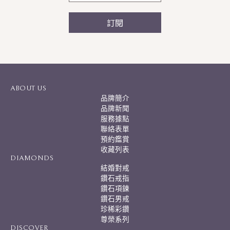
訂閱
A
l
t
e
r
ABOUT US
n
品牌簡介
a
品牌新聞
t
服務據點
i
聯絡表單
v
預約鑑賞
e
:
收藏列表
DIAMONDS
結婚對戒
鑽石戒指
鑽石項鍊
鑽石男戒
珍稀彩鑽
尊榮系列
DISCOVER