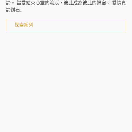
諦。 當愛結束心靈的流浪，彼此成為彼此的歸宿。 愛情真
諦鑽石...
探索系列