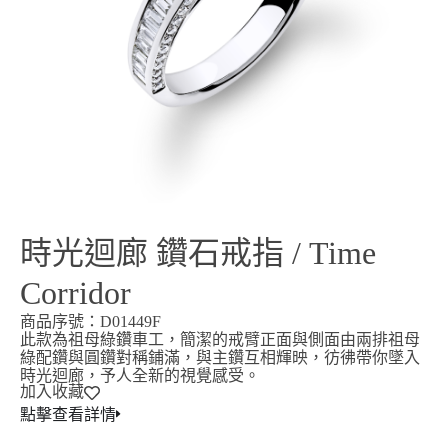
時光迴廊 鑽石戒指 / Time
Corridor
商品序號：D01449F
此款為祖母綠鑽車工，簡潔的戒臂正面與側面由兩排祖母
綠配鑽與圓鑽對稱鋪滿，與主鑽互相輝映，彷彿帶你墜入
時光迴廊，予人全新的視覺感受。
加入收藏
點擊查看詳情