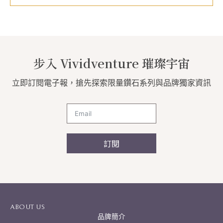
步入 Vividventure 璀璨宇宙
立即訂閱電子報，搶先探索限量鑽石系列與品牌獨家資訊
訂閱
A
l
t
e
r
ABOUT US
n
品牌簡介
a