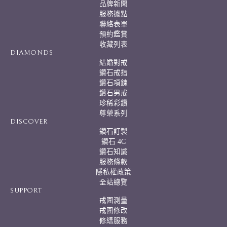
品牌新聞
t
服務據點
i
聯絡表單
v
預約鑑賞
e
:
收藏列表
DIAMONDS
結婚對戒
鑽石戒指
鑽石項鍊
鑽石男戒
珍稀彩鑽
尊榮系列
DISCOVER
鑽石訂製
鑽石 4C
鑽石知識
服務條款
隱私權政策
全站總覽
SUPPORT
戒圍測量
戒圍修改
修繕服務