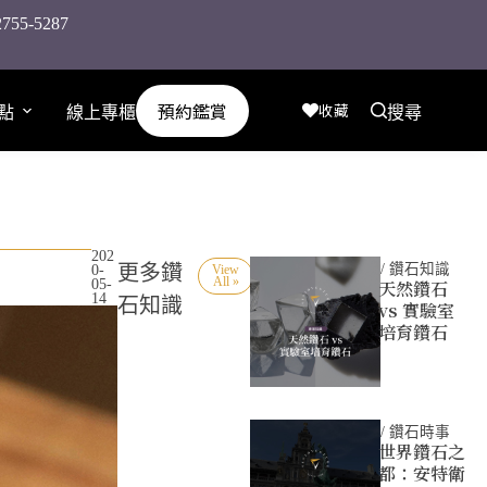
-5287
預約鑑賞
收藏
點
線上專櫃
搜尋
202
更多鑽
/
鑽石知識
0-
View
All »
05-
天然鑽石
14
石知識
vs 實驗室
培育鑽石
/
鑽石時事
世界鑽石之
都：安特衛