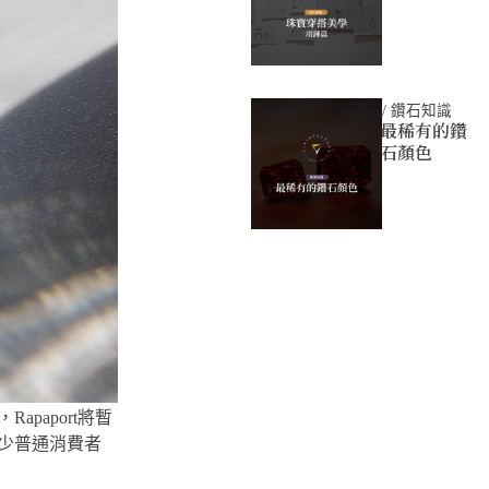
/
鑽石知識
最稀有的鑽
石顏色
apaport將暫
不少普通消費者