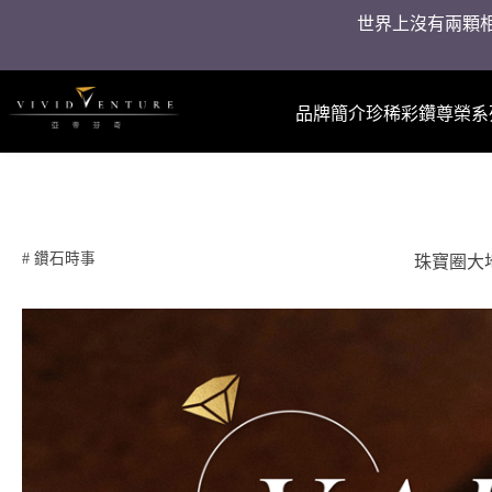
世界上沒有兩顆相
品牌簡介
珍稀彩鑽
尊榮系
#
鑽石時事
珠寶圈大