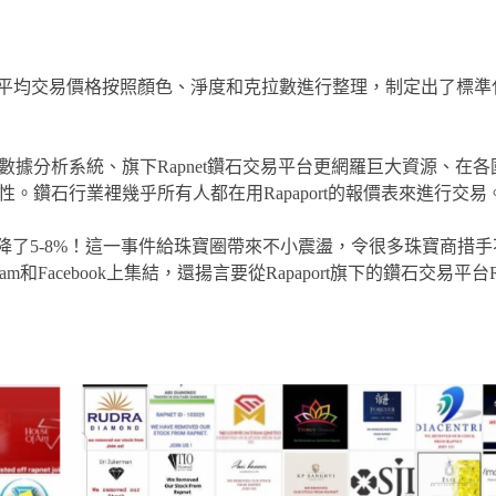
收集來的鑽石平均交易價格按照顏色、淨度和克拉數進行整理，制定出了標
源和數據分析系統、旗下Rapnet鑽石交易平台更網羅巨大資源、在
威性。鑽石行業裡幾乎所有人都在用Rapaport的報價表來進行交易
的價格下降了5-8%！這一事件給珠寶圈帶來不小震盪，令很多珠寶商措
Facebook上集結，還揚言要從Rapaport旗下的鑽石交易平台R