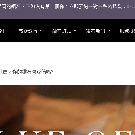
同的鑽石，正如沒有第二個你。立即預約一對一私密鑑賞：02-2755
列
高級珠寶
鑽石訂製
鑽石新訊
服務據
地震，你的鑽石會貶值嗎?