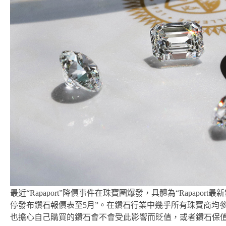
最近“Rapaport”降價事件在珠寶圈爆發，具體為“Rapapor
停發布鑽石報價表至5月”。在鑽石行業中幾乎所有珠寶商均參考
也擔心自己購買的鑽石會不會受此影響而貶值，或者鑽石保