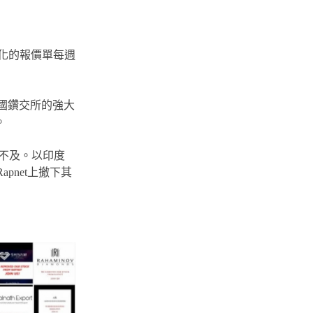
準化的報價單每週
各國鑽交所的強大
。
手不及。以印度
apnet上撤下其