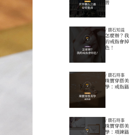
普
/
鑽石知識
怎麼辦？我
的戒指會掉
色！
/
鑽石時事
珠寶穿搭美
學：戒指篇
/
鑽石時事
珠寶穿搭美
學：項鍊篇