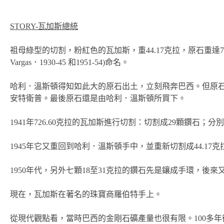
STORY-瓦加斯總統
祖母綠型的切割，粉紅色的瓦加斯，重44.17克拉，原石重達726.60
Vargas．1930-45 和1951-54)命名。
哈利．溫斯頓得知如此大的原石出土，立刻飛奔巴西。但原石的所
安特衛普。最後原石還是由哈利．溫斯頓所買下。
1941年726.60克拉的瓦加斯進行切割：切割成29顆鑽石；
1945年它又重回到哈利．溫斯頓手中，並重新切割成44.17
1950年代，另外七顆18至31克拉的鑽石先是鑲成手環，
現在，瓦加斯在著名的珠寶商羅伯特手上。
從現代觀點看，當時巴西的金剛石礦產量也很有限。100多