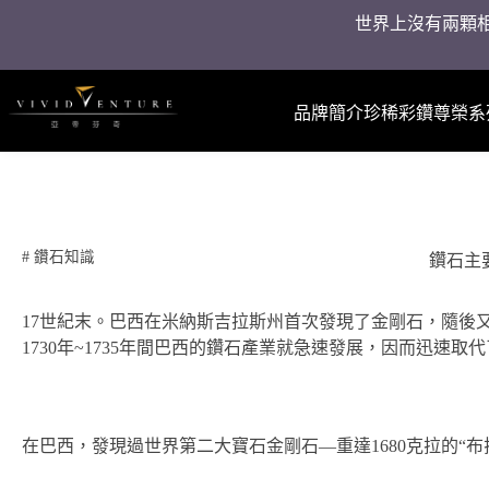
世界上沒有兩顆相
品牌簡介
珍稀彩鑽
尊榮系
#
鑽石知識
鑽石主
17世紀末。巴西在米納斯吉拉斯州首次發現了金剛石，隨後
1730年~1735年間巴西的鑽石產業就急速發展，因而迅速
在巴西，發現過世界第二大寶石金剛石—重達1680克拉的“布拉