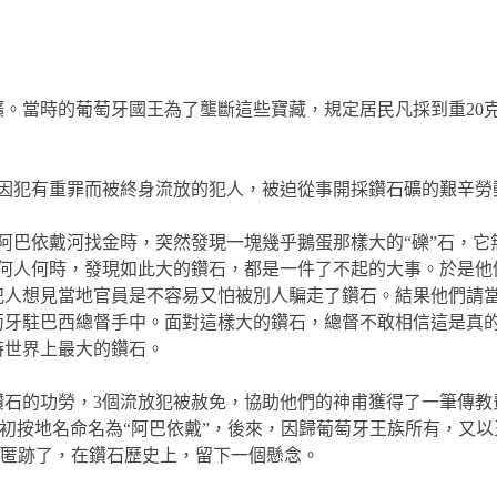
礦。當時的葡萄牙國王為了壟斷這些寶藏，規定居民凡採到重20
3個因犯有重罪而被終身流放的犯人，被迫從事開採鑽石礦的艱辛勞
著阿巴依戴河找金時，突然發現一塊幾乎鵝蛋那樣大的“礫”石，
管何人何時，發現如此大的鑽石，都是一件了不起的大事。於是他
犯人想見當地官員是不容易又怕被別人騙走了鑽石。結果他們請
萄牙駐巴西總督手中。面對這樣大的鑽石，總督不敢相信這是真
時世界上最大的鑽石。
鑽石的功勞，3個流放犯被赦免，協助他們的神甫獲得了一筆傳教
故最初按地名命名為“阿巴依戴”，後來，因歸葡萄牙王族所有，又
聲匿跡了，在鑽石歷史上，留下一個懸念。