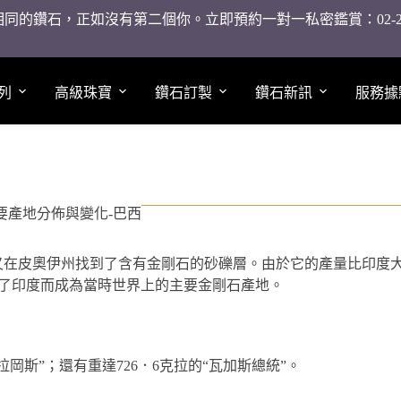
同的鑽石，正如沒有第二個你。立即預約一對一私密鑑賞：02-2755
列
高級珠寶
鑽石訂製
鑽石新訊
服務據
要產地分佈與變化-巴西
又在皮奧伊州找到了含有金剛石的砂礫層。由於它的產量比印度
取代了印度而成為當時世界上的主要金剛石產地。
岡斯”；還有重達726．6克拉的“瓦加斯總統”。