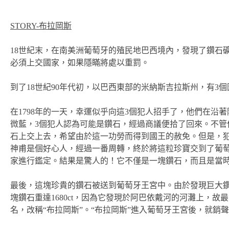
STORY-布拉岡斯
18世紀末，在南美洲葡萄牙的殖民地巴西境內，發現了鑽石
必須上交國家，如果隱瞞將處以重罰。
到了18世紀90年代初，以巴西東部的米納斯吉拉斯州，有
在1798年的一天，幸運似乎向這3個犯人招手了，他們在沿
微藍，3個犯人認為可能是鑽石，經過商議便拾了回來。不
石上交上去，希望由於這一功勞而得到國王的赦免。但是，
神甫是個好心人，經過一番周轉，終於將這粒珍寶交到了葡
家進行鑑定。結果是驚人的！它不僅是一塊鑽石，而且是當
最後，這塊珍貴的鑽石被送到葡萄牙王宮中。由於發現巨大
塊鑽石重達1680ct，因為它發現於阿巴依戴河的河灘上，
名，改稱“布拉岡斯”。“布拉岡斯”進入葡萄牙王宮後，就銷