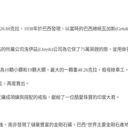
克拉，1938年於巴西發現，以當時的巴西總統瓦加斯(Getulio Dor
屬公司洛伊茲(Lloyds)公司為它保了75萬英鎊的險，並用
分別為10顆小鑽和19顆大鑽，最大的一顆重48.26克拉，祖母綠車
克拉，再度賣出。
後來又鑲成項鍊與搭配的戒指，獻給了一位酷愛珠寶的印度大君。
年後，南非發現了儲量豐富的金剛石礦。巴西“世界主要金剛石產地