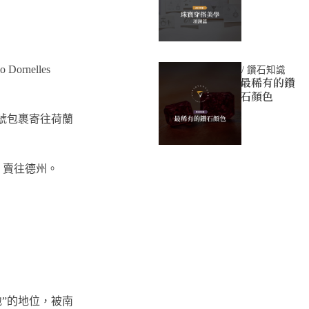
nelles
/
鑽石知識
最稀有的鑽
石顏色
掛號包裹寄往荷蘭
工，賣往德州。
”的地位，被南