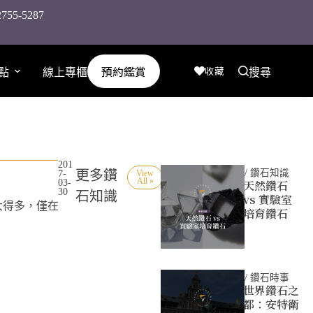
-5287
預約鑑賞
收藏
點
線上專櫃
搜尋
201
更多鑽
/
鑽石知識
7-
View
All »
03-
天然鑽石
30
石知識
vs 實驗室
大得多，僅在
培育鑽石
/
鑽石時事
世界鑽石之
都：安特衛