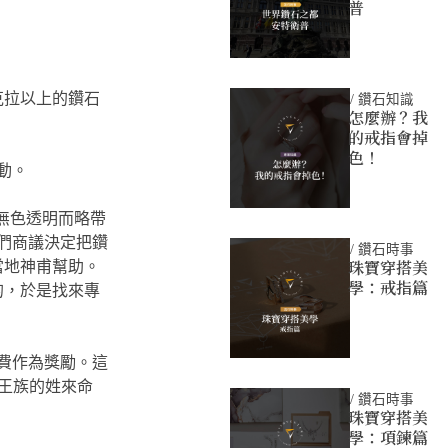
普
克拉以上的鑽石
/
鑽石知識
怎麼辦？我
的戒指會掉
色！
動。
它無色透明而略帶
們商議決定把鑽
/
鑽石時事
珠寶穿搭美
當地神甫幫助。
學：戒指篇
的，於是找來專
費作為獎勵。這
以王族的姓來命
/
鑽石時事
珠寶穿搭美
學：項鍊篇