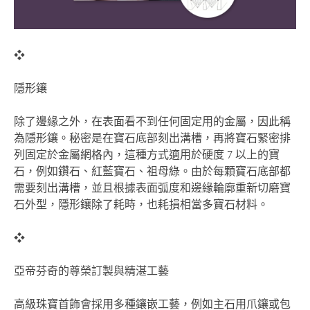
❖
隱形鑲
除了邊緣之外，在表面看不到任何固定用的金屬，因此稱
為隱形鑲。秘密是在寶石底部刻出溝槽，再將寶石緊密排
列固定於金屬網格內，這種方式適用於硬度 7 以上的寶
石，例如鑽石、紅藍寶石、祖母綠。由於每顆寶石底部都
需要刻出溝槽，並且根據表面弧度和邊緣輪廓重新切磨寶
石外型，隱形鑲除了耗時，也耗損相當多寶石材料。
❖
亞帝芬奇的尊榮訂製與精湛工藝
高級珠寶首飾會採用多種鑲嵌工藝，例如主石用爪鑲或包