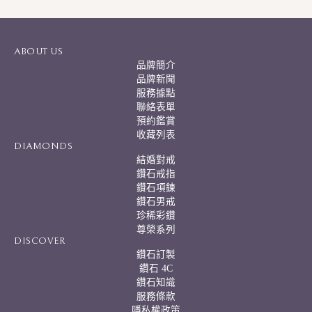
l
t
e
r
ABOUT US
n
品牌簡介
a
品牌新聞
t
服務據點
i
聯絡表單
v
預約鑑賞
e
:
收藏列表
DIAMONDS
結婚對戒
鑽石戒指
鑽石項鍊
鑽石男戒
珍稀彩鑽
尊榮系列
DISCOVER
鑽石訂製
鑽石 4C
鑽石知識
服務條款
隱私權政策