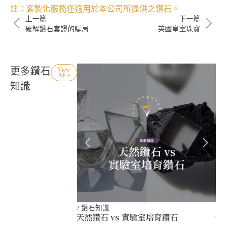
註：客製化服務僅適用於本公司所提供之鑽石。
上一篇
下一篇
破解鑽石套證的騙局
英國皇室珠寶
更多鑽石
View
All »
知識
/
鑽石知識
/
天然鑽石 vs 實驗室培育鑽石
世