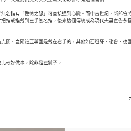
手無名指有「愛情之脈」可直接通到心臟。而中古世紀，新郎會
才把指戒指戴到左手無名指，後來這個傳統成為現代夫妻宣告永
烏克蘭、塞爾維亞等國是戴在右手的，其他如西班牙、秘魯、德
也比較好做事，除非是左撇子。