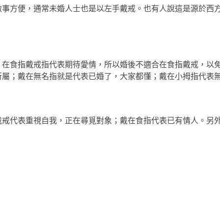
做事方便，通常未婚人士也是以左手戴戒。也有人說這是源於西
；在食指戴戒指代表期待愛情，所以婚後不適合在食指戴戒，以
所屬；戴在無名指就是代表已婚了，大家都懂；戴在小拇指代表
戴戒代表重視自我，正在尋覓對象；戴在食指代表已有情人。另