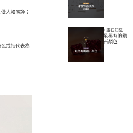
且做人較嚴謹；
/
鑽石知識
最稀有的鑽
石顏色
綠色戒指代表為