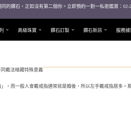
同的鑽石，正如沒有第二個你。立即預約一對一私密鑑賞：02-2755
列
高級珠寶
鑽石訂製
鑽石新訊
服務據
不同戴法暗藏特殊意義
情」，而一般人會戴戒指通常就是婚後，所以左手戴戒指居多。