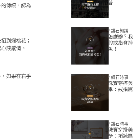
普
方的傳統，認為
/
鑽石知識
怎麼辦？我
免招到爛桃花；
的戒指會掉
色！
無心談感情。
外，如果在右手
/
鑽石時事
珠寶穿搭美
學：戒指篇
/
鑽石時事
珠寶穿搭美
學：項鍊篇