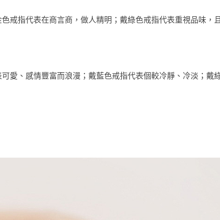
金色戒指代表在商言商，做人精明；戴綠色戒指代表重視品味，
表可愛、感情豐富而浪漫；戴藍色戒指代表個較冷靜、冷淡；戴