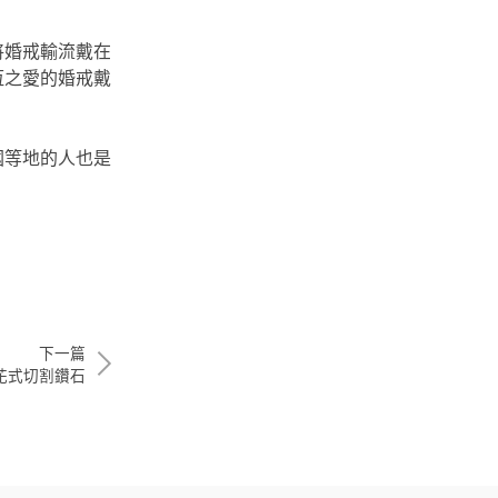
將婚戒輸流戴在
恆之愛的婚戒戴
國等地的人也是
下一篇
花式切割鑽石