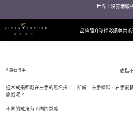
世界上沒有兩顆相
品牌簡介
珍稀彩鑽
尊榮系
#
鑽石時事
戒指
通常戒指都戴在左手的無名指上，所謂「左手婚姻、右手愛
麼戴呢？
不同的戴法有不同的意義