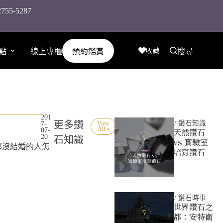
-5287
預約鑑賞
收藏
點
線上專櫃
搜尋
201
更多鑽
/
鑽石知識
7-
View
All »
07-
天然鑽石
20
石知識
vs 實驗室
那沒結婚的人怎
培育鑽石
/
鑽石時事
世界鑽石之
都：安特衛