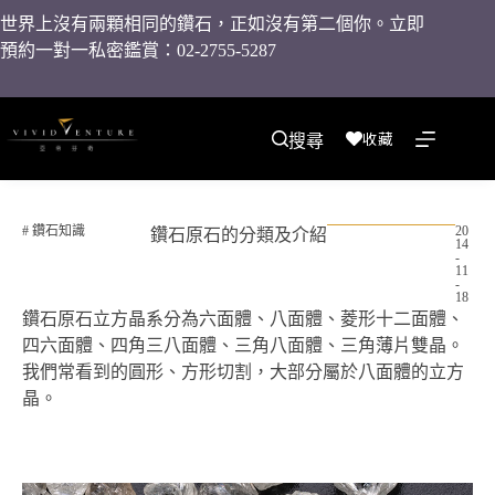
世界上沒有兩顆相同的鑽石，正如沒有第二個你。立即
預約一對一私密鑑賞：02-2755-5287
收藏
搜尋
#
鑽石知識
20
鑽石原石的分類及介紹
14
-
11
-
18
鑽石原石立方晶系分為六面體、八面體
、
菱形十二面體
、
四六面體
、
四角三八面體
、
三角八面體
、
三角薄片雙晶
。
我們常看到的圓形、方形切割，大部分屬於八面體的立方
晶。