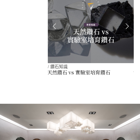
/
鑽石知識
/
天然鑽石 vs 實驗室培育鑽石
世