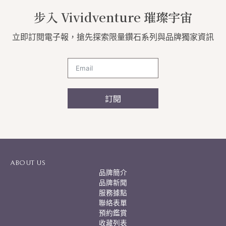
步入 Vividventure 璀璨宇宙
立即訂閱電子報，搶先探索限量鑽石系列與品牌獨家資訊
訂閱
A
l
t
e
r
ABOUT US
n
品牌簡介
a
品牌新聞
t
服務據點
i
聯絡表單
v
預約鑑賞
e
:
收藏列表