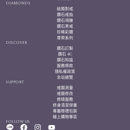
DIAMONDS
結婚對戒
鑽石戒指
鑽石項鍊
鑽石男戒
珍稀彩鑽
尊榮系列
DISCOVER
鑽石訂製
鑽石 4C
鑽石知識
服務條款
隱私權政策
全站總覽
SUPPORT
戒圍測量
戒圍修改
修繕服務
終身清潔保養
專屬贈禮包裝
線上購物專區
FOLLOW US