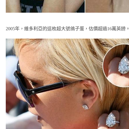
2005年，維多利亞的這枚超大號鴿子蛋，估價超過16萬英鎊