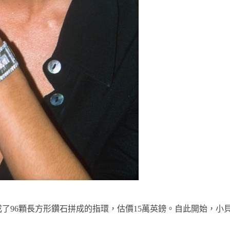
成了96顆長方形鑽石拼成的指環，估價15萬英鎊。自此開始，小