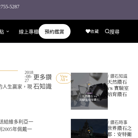
-5287
預約鑑賞
收藏
點
線上專櫃
搜尋
2018
更多鑽
/
鑽石知識
-08-
View
All »
27
天然鑽石
石知識
的人生贏家，現
vs 實驗室
培育鑽石
時送給維多利亞一
/
鑽石時事
世界鑽石之
2005年佩戴一
都：安特衛