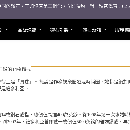
同的鑽石，正如沒有第二個你。立即預約一對一私密鑑賞：02-2755
列
高級珠寶
鑽石訂製
鑽石新訊
服務據
貝嫂的14枚鑽戒
得上是「真愛」。 無論是作為娛樂圈還是時尚圈，她都是絕對
況是維多利亞。
4枚鑽石戒指，總價值高達400萬英鎊。從1998年第一次求婚
2002年，維多利亞曾佩戴一枚價值5000英鎊的普通鑽戒，再到