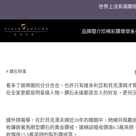
世界上沒有兩顆相
品牌簡介
珍稀彩鑽
尊榮系
#
鑽石時事
看多了娛樂圈的分分合合，也許只有維多利亞和貝克漢姆才算
在全家更都是明星級人物。鑽石永遠都是女人的好友，更何
據外媒報導，在於貝克漢夫婦近20年的婚姻中，她總共佩戴過1
枚鑲嵌著馬眼型鑽石的黃金鑽戒，據稱該婚戒價值6.5萬英鎊，到
枚價值15.9萬英鎊的梨形鑽戒等。