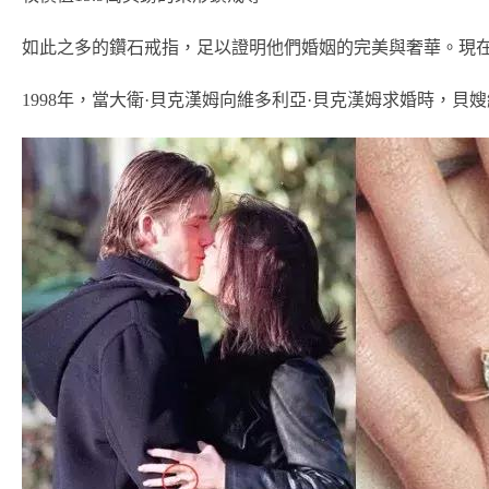
如此之多的鑽石戒指，足以證明他們婚姻的完美與奢華。現
1998年，當大衛·貝克漢姆向維多利亞·貝克漢姆求婚時，貝