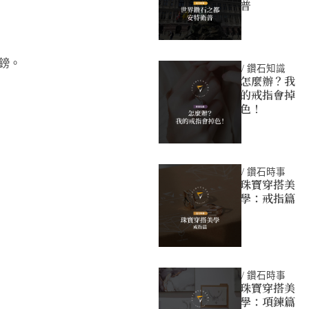
普
英鎊。
/
鑽石知識
怎麼辦？我
的戒指會掉
色！
/
鑽石時事
珠寶穿搭美
學：戒指篇
/
鑽石時事
珠寶穿搭美
學：項鍊篇