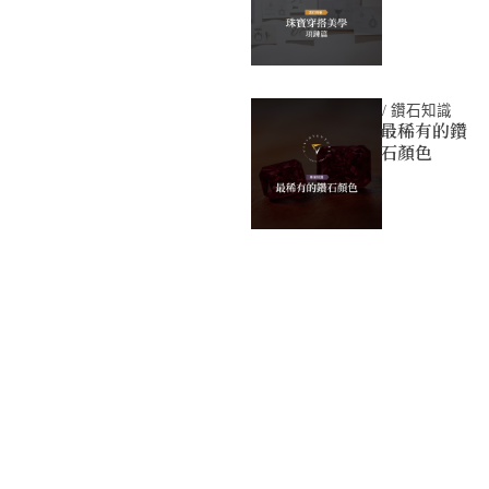
/
鑽石知識
最稀有的鑽
石顏色