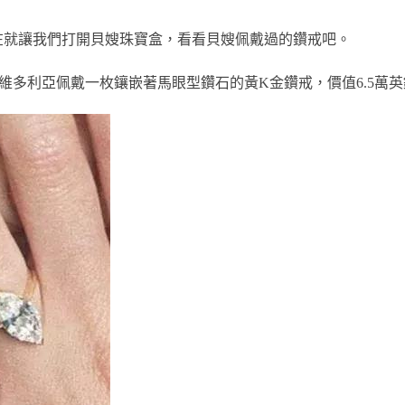
在就讓我們打開貝嫂珠寶盒，看看貝嫂佩戴過的鑽戒吧。
嫂維多利亞佩戴一枚鑲嵌著馬眼型鑽石的黃K金鑽戒，價值6.5萬