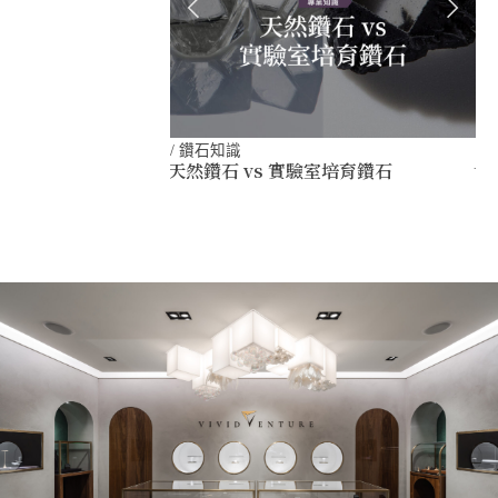
/
鑽石知識
/
天然鑽石 vs 實驗室培育鑽石
世