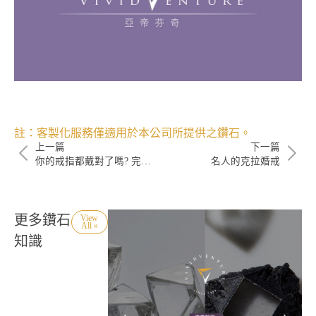
註：客製化服務僅適用於本公司所提供之鑽石。
上一篇
下一篇
你的戒指都戴對了嗎? 完美手形搭配訣竅！
名人的克拉婚戒
更多鑽石
View
All »
知識