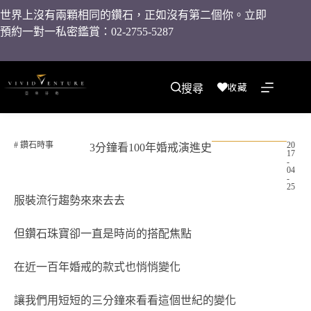
世界上沒有兩顆相同的鑽石，正如沒有第二個你。立即
預約一對一私密鑑賞：02-2755-5287
收藏
搜尋
#
鑽石時事
20
3分鐘看100年婚戒演進史
17
-
04
-
25
服裝流行趨勢來來去去
但鑽石珠寶卻一直是時尚的搭配焦點
在近一百年婚戒的款式也悄悄變化
讓我們用短短的三分鐘來看看這個世紀的變化