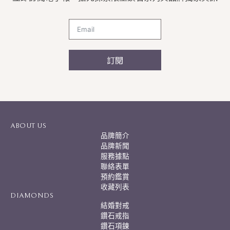
訂閱
A
l
t
e
r
ABOUT US
n
品牌簡介
a
品牌新聞
t
服務據點
i
聯絡表單
v
預約鑑賞
e
:
收藏列表
DIAMONDS
結婚對戒
鑽石戒指
鑽石項鍊