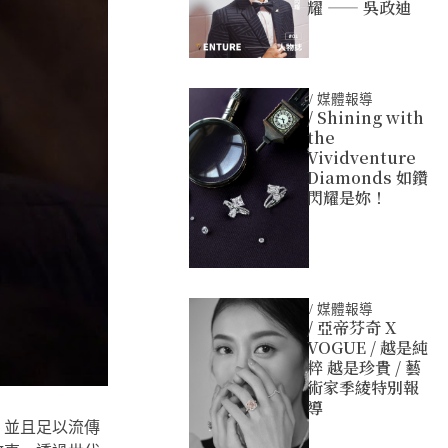
耀 —— 吳政迪
/
媒體報導
/ Shining with
the
Vividventure
Diamonds 如鑽
閃耀是妳！
/
媒體報導
/ 亞帝芬奇 X
VOGUE / 越是純
粹 越是珍貴 / 藝
術家季綾特別報
導
，並且足以流傳