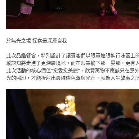
於無光之境 探索最深層自我​
此次品鑑餐會，特別設計了讓賓客們以眼罩遮眼進行味蕾上
感認知將走進了更深層境地，而在眼罩摘下那一霎那，更有
此次活動的核心價值”愈愛愈美麗”，欣賞萬物不應該只在意
光的照印，才能折射出最璀璨色澤與光芒，就像人生故事之