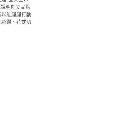
此說明創立品牌
所以能履履打動
之彩鑽、花式切
。