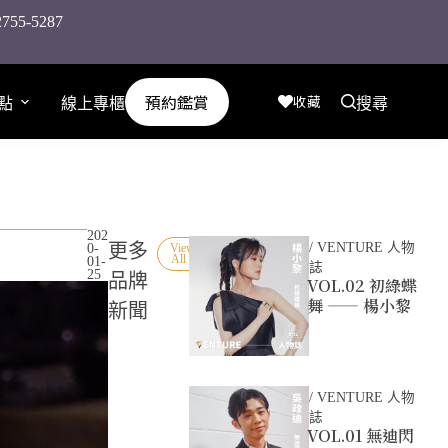
-5287
預約鑑賞
收藏
點
線上專櫃
搜尋
202
更多
/
VENTURE 人物
0-
View
All »
01-
誌
25
品牌
VOL.02 初綠蝶
舞 —— 楊小黎
新聞
/
VENTURE 人物
誌
VOL.01 無迪閃