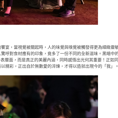
的饗宴，當視覺被關起時，人的味覺與嗅覺被觸發得更為細緻靈
人驚呼對食材應有的印象，竟多了一份不同的全新滋味。黑暗中
外表層面，而是真正的美麗內涵，同時感悟出光何其重要！正如
所以精彩，正出自於無數愛的淬煉，才得以造就出現今的「我」