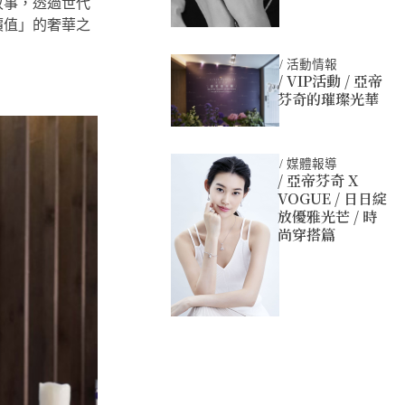
故事，透過世代
價值」的奢華之
/
活動情報
/ VIP活動 / 亞帝
芬奇的璀璨光華
/
媒體報導
/ 亞帝芬奇 X
VOGUE / 日日綻
放優雅光芒 / 時
尚穿搭篇