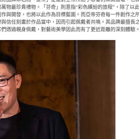
萬物最珍貴禮物。「芬奇」則意指“彩色繽紛的旅程”，除了以
創作與開發，也將以此作為目標藍圖。而亞帝芬奇每一件創作之
戀與信任刻畫於作品當中，因而引起佩戴者共鳴。其品牌最擅長
客們透過親身佩戴，對藝術美學因此而有了更近距離的深刻體驗