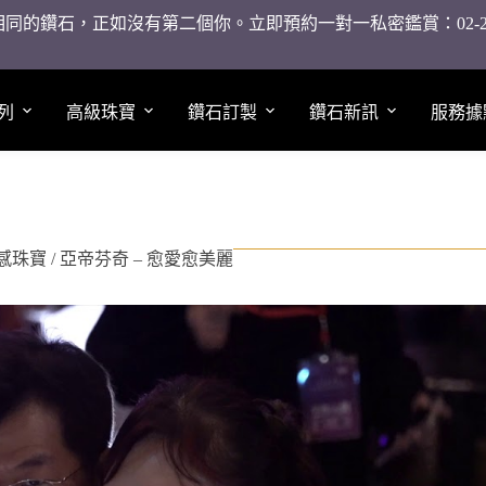
同的鑽石，正如沒有第二個你。立即預約一對一私密鑑賞：02-2755
列
高級珠寶
鑽石訂製
鑽石新訊
服務據
情感珠寶 / 亞帝芬奇 – 愈愛愈美麗