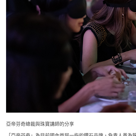
亞帝芬奇總裁與珠寶講師的分享​
「亞帝芬奇」為目前國內首屈一指的鑽石品牌，負責人黃為簇