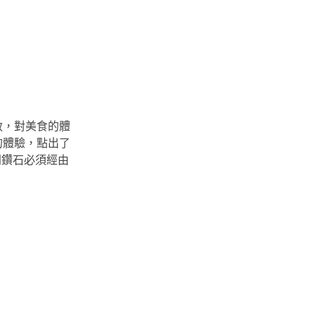
敏，對美食的體
的體驗，點出了
同鑽石必須經由
。