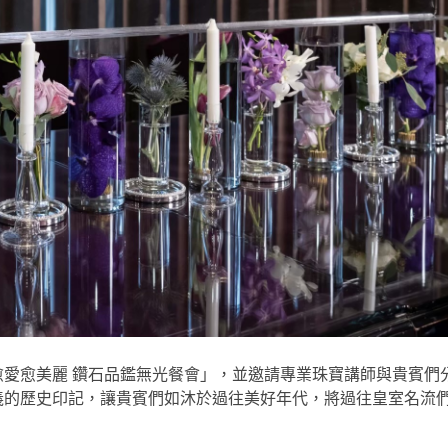
愛愈美麗 鑽石品鑑無光餐會」，並邀請專業珠寶講師與貴賓們
義的歷史印記，讓貴賓們如沐於過往美好年代，將過往皇室名流