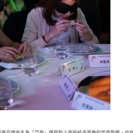
將品牌命名為「亞帝」便是對上帝所給予恩眷的崇高致敬，也就