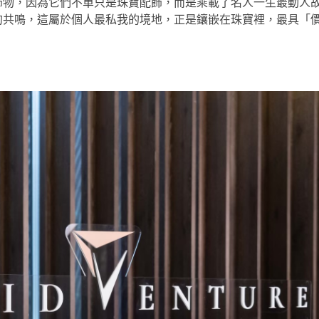
飾物，因為它們不單只是珠寶配飾，而是乘載了名人一生最動人
的共鳴，這屬於個人最私我的境地，正是鑲嵌在珠寶裡，最具「