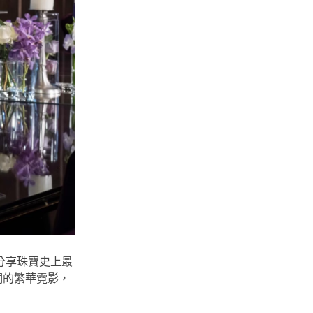
分享珠寶史上最
們的繁華霓影，