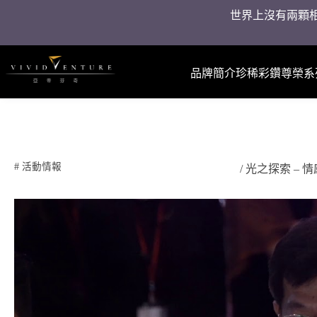
世界上沒有兩顆相
品牌簡介
珍稀彩鑽
尊榮系
#
活動情報
/ 光之探索 – 