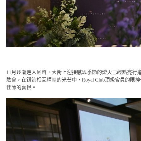
11月逐漸進入尾聲，大街上迎接感恩季節的燈火已經點亮行道樹的
驗會，在鑽飾相互輝映的光芒中，Royal Club頂級會員
佳節的喜悅。