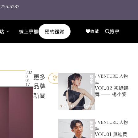
-5287
預約鑑賞
收藏
點
線上專櫃
搜尋
202
更多
/
VENTURE 人物
0-
View
All »
01-
誌
17
品牌
VOL.02 初綠蝶
舞 —— 楊小黎
新聞
/
VENTURE 人物
誌
VOL.01 無迪閃