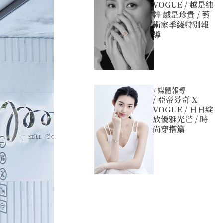
VOGUE / 越是純
粹 越是珍貴 / 藝
術家季綾特別報
導
/
媒體報導
/ 亞帝芬奇 X
VOGUE / 日日綻
放優雅光芒 / 時
尚穿搭篇