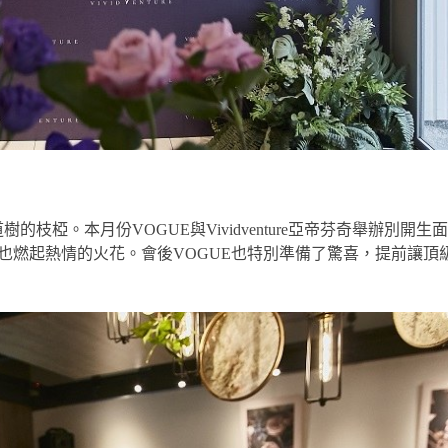
枝椏。本月份VOGUE與Vividventure亞帝芬奇舉辦別開生
的眼神也燃起熱情的火花。會後VOGUE也特別準備了驚喜，提前讓