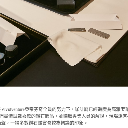
vidventure亞帝芬奇全員的努力下，咖啡廳已經轉變為高雅奢
級會員們盡情試戴喜歡的鑽石飾品，並聽取專業人員的解說，現場還
語聲，一掃多數鑽石鑑賞會較為拘謹的印象。