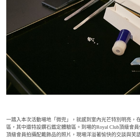
一踏入本次活動場地「微兜」，就感到室內光芒特別明亮，在Vi
區，其中還特設鑽石鑑定體驗區。到場的Royal Club頂
頂級會員拍攝配戴飾品的照片，現場洋溢著愉快的交談與笑