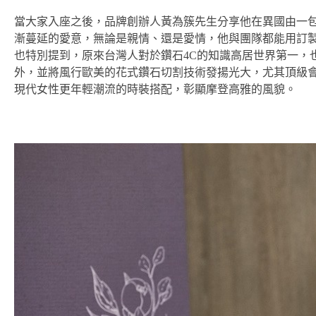
當大家入座之後，品牌創辦人黃為簇先生分享他在異國由一
漸蔓延的愛意，無論是親情、還是愛情，他與團隊都能用訂
也特別提到，原來台灣人對於鑽石4C的知識高居世界第一，也讓V
外，並將風行歐美的花式鑽石切割技術發揚光大，尤其頂級
現代女性更年輕潮流的時裝搭配，彰顯摩登高雅的風貌。