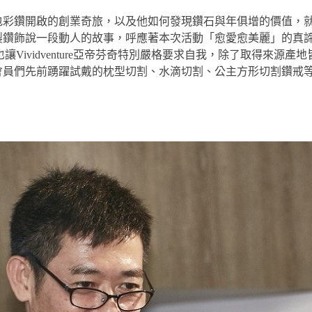
包彩鑽開啟的創業奇旅，以及他如何發現鑽石與年俱增的價值，
製鑽飾說一段動人的故事，呼應著本次活動「愈愛愈美麗」的真
ividventure亞帝芬奇特別嚴格要求自我，除了取得來源產
會員們先前踴躍試戴的枕型切割、水滴切割、公主方形切割鑽戒