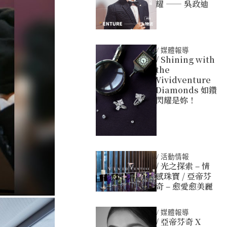
耀 —— 吳政迪
/
媒體報導
/ Shining with
the
Vividventure
Diamonds 如鑽
閃耀是妳！
/
活動情報
/ 光之探索 – 情
感珠寶 / 亞帝芬
奇 – 愈愛愈美麗
/
媒體報導
/ 亞帝芬奇 X