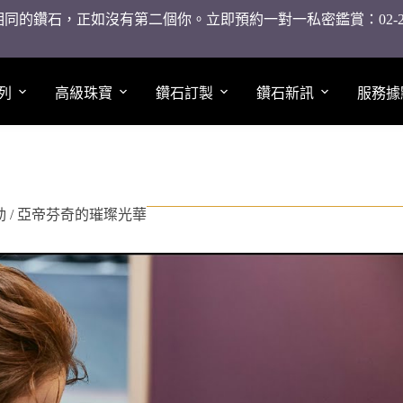
同的鑽石，正如沒有第二個你。立即預約一對一私密鑑賞：02-2755
列
高級珠寶
鑽石訂製
鑽石新訊
服務據
活動 / 亞帝芬奇的璀璨光華