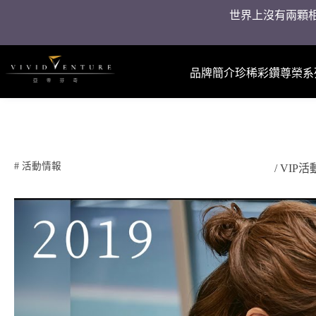
世界上沒有兩顆相
品牌簡介
珍稀彩鑽
尊榮系
#
活動情報
/ VIP