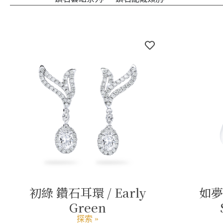
初綠 鑽石耳環 / Early
如夢
Green
探索 »