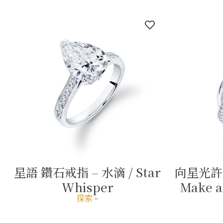
星語 鑽石戒指 – 水滴 / Star
向星光許願
Whisper
Make a 
探索 »