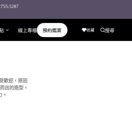
-5287
預約鑑賞
收藏
點
線上專櫃
搜尋
常受歡迎，原因
而出的造型。
力。