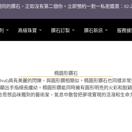
同的鑽石，正如沒有第二個你。立即預約一對一私密鑑賞：02-2755
列
高級珠寶
鑽石訂製
鑽石新訊
服務據
橢圓形鑽石
Oval)具有美麗的閃爍，與圓形鑽相類似。橢圓形鑽石也同樣非
顯出手指細長纖幼。橢圓形鑽能同時擁有圓形明亮的火彩和脫穎
合思想品味獨到的藝術家，氣息中散發把夢境實現的活潑和生命