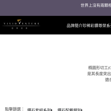
世界上沒有兩顆相
品牌簡介
珍稀彩鑽
尊榮系
橢圓形切工(
是其長度突出
適
點擊篩選：
鑽石套組系列
鑽石配戴類別