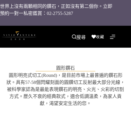
世界上沒有兩顆相同的鑽石，正如沒有第二個你。立即
預約一對一私密鑑賞：02-2755-5287
收藏
搜尋
圓形鑽石
圓形明亮式切工(Round)，是目前市場上最普遍的鑽石形
狀。具有57-58個閃耀刻面的圓鑽切工反射最大部分光線，
被科學家認為是最能表現鑽石的明亮、火光、火彩的切割
方式。歷久不衰的經典款式，適合低調溫柔，為家人貢
獻，渴望安定生活的您。