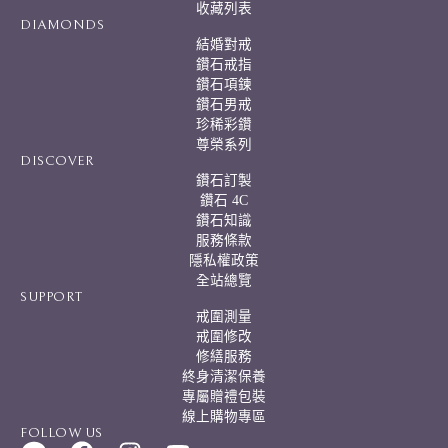
:
收藏列表
DIAMONDS
結婚對戒
鑽石戒指
鑽石項鍊
鑽石男戒
珍稀彩鑽
尊榮系列
DISCOVER
鑽石訂製
鑽石 4C
鑽石知識
服務條款
隱私權政策
全站總覽
SUPPORT
戒圍測量
戒圍修改
修繕服務
終身清潔保養
專屬贈禮包裝
線上購物專區
FOLLOW US