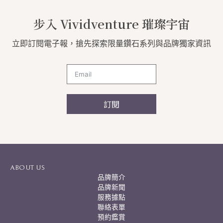
步入 Vividventure 璀璨宇宙
立即訂閱電子報，搶先探索限量鑽石系列與品牌獨家資訊
訂閱
A
l
t
e
r
ABOUT US
n
品牌簡介
a
品牌新聞
t
服務據點
i
聯絡表單
v
預約鑑賞
e