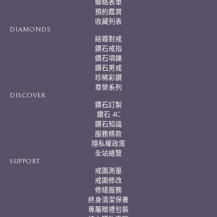
聯絡表單
v
預約鑑賞
e
:
收藏列表
DIAMONDS
結婚對戒
鑽石戒指
鑽石項鍊
鑽石男戒
珍稀彩鑽
尊榮系列
DISCOVER
鑽石訂製
鑽石 4C
鑽石知識
服務條款
隱私權政策
全站總覽
SUPPORT
戒圍測量
戒圍修改
修繕服務
終身清潔保養
專屬贈禮包裝