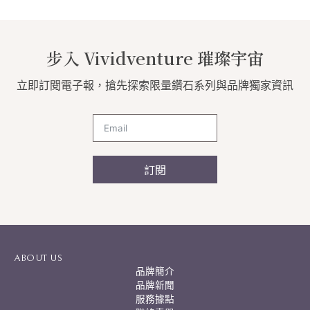
步入 Vividventure 璀璨宇宙
立即訂閱電子報，搶先探索限量鑽石系列與品牌獨家資訊
訂閱
A
l
t
e
r
ABOUT US
n
品牌簡介
a
品牌新聞
t
服務據點
i