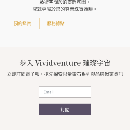
藝術空間般的寧靜氛圍，
成就專屬於您的尊榮珠寶體驗。
預約鑑賞
服務據點
步入 Vividventure 璀璨宇宙
立即訂閱電子報，搶先探索限量鑽石系列與品牌獨家資訊
訂閱
A
l