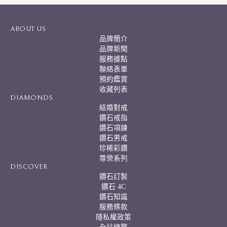
t
e
r
ABOUT US
n
品牌簡介
a
品牌新聞
t
服務據點
i
聯絡表單
v
預約鑑賞
e
:
收藏列表
DIAMONDS
結婚對戒
鑽石戒指
鑽石項鍊
鑽石男戒
珍稀彩鑽
尊榮系列
DISCOVER
鑽石訂製
鑽石 4C
鑽石知識
服務條款
隱私權政策