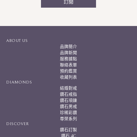
訂閱
A
l
t
e
r
ABOUT US
n
品牌簡介
a
品牌新聞
t
服務據點
i
聯絡表單
v
預約鑑賞
e
:
收藏列表
DIAMONDS
結婚對戒
鑽石戒指
鑽石項鍊
鑽石男戒
珍稀彩鑽
尊榮系列
DISCOVER
鑽石訂製
鑽石 4C