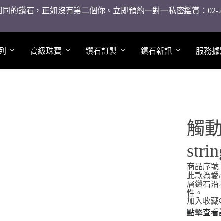
同的鑽石，正如沒有第二個你。立即預約一對一私密鑑賞：02-2755
列
高級珠寶
鑽石訂製
鑽石新訊
服務據
觸動
strin
商品序號：
此款為愛
層鑽石沿
性。
加入收藏
點擊查看