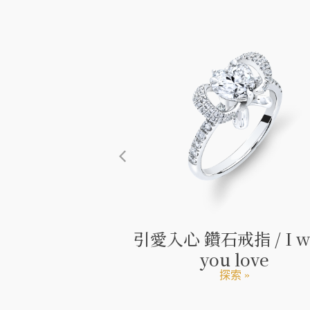
心 / Make a
引愛入心 鑽石戒指 / I w
the stars
you love
索 »
探索 »