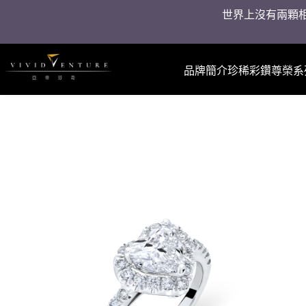
世界上沒有兩顆相
品牌簡介
珍稀彩鑽
尊榮系