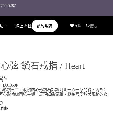
-5287
預約鑑賞
收藏
點
線上專櫃
搜尋
心弦 鑽石戒指 / Heart
gs
D01350F
心形鑽車工，浪漫的心形鑽石訴說對她一心一意的愛，內外2
著心形輪廓圍繞主鑽，展現細緻優雅，獻給喜愛甜美風格的女
詳情