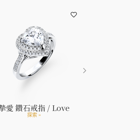
摯愛 鑽石戒指 / Love
臻愛 鑽石戒指 /
探索 »
探索