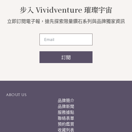
步入 Vividventure 璀璨宇宙
立即訂閱電子報，搶先探索限量鑽石系列與品牌獨家資訊
訂閱
A
l
t
e
r
ABOUT US
n
品牌簡介
a
品牌新聞
t
服務據點
i
聯絡表單
v
預約鑑賞
e
:
收藏列表