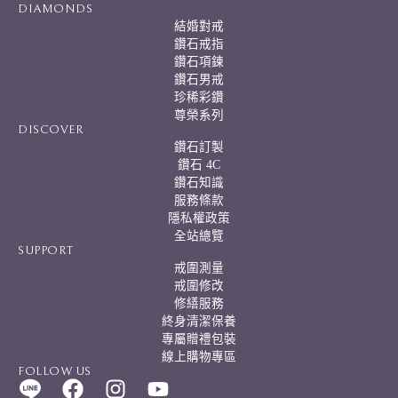
DIAMONDS
結婚對戒
鑽石戒指
鑽石項鍊
鑽石男戒
珍稀彩鑽
尊榮系列
DISCOVER
鑽石訂製
鑽石 4C
鑽石知識
服務條款
隱私權政策
全站總覽
SUPPORT
戒圍測量
戒圍修改
修繕服務
終身清潔保養
專屬贈禮包裝
線上購物專區
FOLLOW US