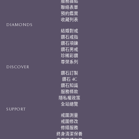
服務據點
i
聯絡表單
v
預約鑑賞
e
:
收藏列表
DIAMONDS
結婚對戒
鑽石戒指
鑽石項鍊
鑽石男戒
珍稀彩鑽
尊榮系列
DISCOVER
鑽石訂製
鑽石 4C
鑽石知識
服務條款
隱私權政策
全站總覽
SUPPORT
戒圍測量
戒圍修改
修繕服務
終身清潔保養