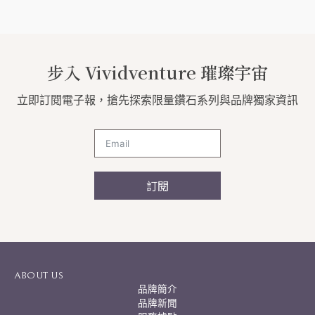
步入 Vividventure 璀璨宇宙
立即訂閱電子報，搶先探索限量鑽石系列與品牌獨家資訊
訂閱
A
l
t
e
r
ABOUT US
n
品牌簡介
a
品牌新聞
t