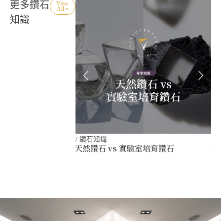
更多鑽石
View
All »
知識
/
鑽石知識
/
天然鑽石 vs 實驗室培育鑽石
世