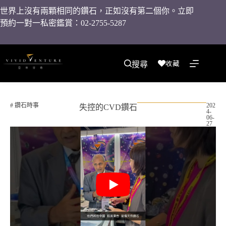
世界上沒有兩顆相同的鑽石，正如沒有第二個你。立即
預約一對一私密鑑賞：02-2755-5287
收藏
搜尋
#
鑽石時事
202
失控的CVD鑽石
4-
06-
27