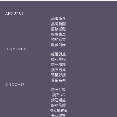
t
e
r
ABOUT US
n
品牌簡介
a
品牌新聞
t
服務據點
i
聯絡表單
v
預約鑑賞
e
:
收藏列表
DIAMONDS
結婚對戒
鑽石戒指
鑽石項鍊
鑽石男戒
珍稀彩鑽
尊榮系列
DISCOVER
鑽石訂製
鑽石 4C
鑽石知識
服務條款
隱私權政策
全站總覽