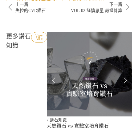
上一篇
下一篇
失控的CVD鑽石
VOL.02 謹慎思量 嚴謹計算
更多鑽石
View
All »
知識
/
鑽石知識
/
天然鑽石 vs 實驗室培育鑽石
世