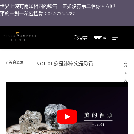
世界上沒有兩顆相同的鑽石，正如沒有第二個你。立即
預約一對一私密鑑賞：02-2755-5287
收藏
搜尋
#
美的源頭
20
VOL.01 愈是純粹 愈是珍貴
24
-
07
-
02