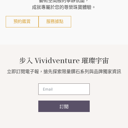
藝術空間般的寧靜氛圍，
成就專屬於您的尊榮珠寶體驗。
預約鑑賞
服務據點
步入 Vividventure 璀璨宇宙
立即訂閱電子報，搶先探索限量鑽石系列與品牌獨家資訊
訂閱
A
l