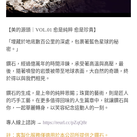
【美的源頭｜VOL.01 愈是純粹 愈是珍貴】
「埋藏於地底數百公里的深處，包裹著藍色星球的秘
密。」
鑽石，經過億萬年的時間淬鍊，承受著高溫與高壓，最
後，隨著噴發的岩漿被帶至地球表面，大自然的奇蹟，終
於得以與我們相見。
鑽石的生成，是上帝的純粹恩賜；珠寶的藝術，則是匠人
的巧手工藝。在更多值得回味的人生篇章中，就讓鑽石與
你，一起華麗轉身，以笑容紀念這動人的一刻。
專人線上諮詢 →
https://reurl.cc/pZqQ8r
註：客製化服務僅適用於本公司所提供之鑽石。