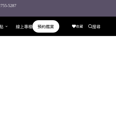
-5287
預約鑑賞
收藏
點
線上專櫃
搜尋