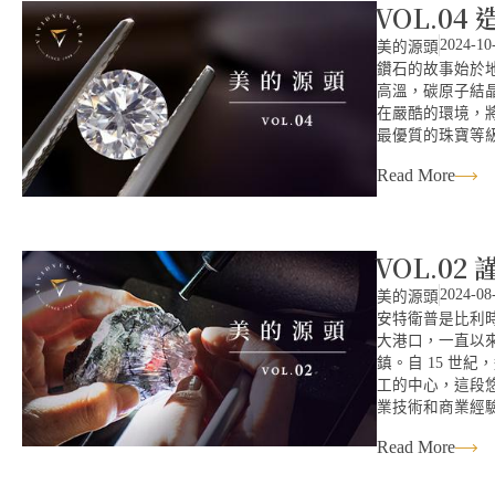
VOL.0
2024-10
美的源頭
鑽石的故事始於
高溫，碳原子結
在嚴酷的環境，
最優質的珠寶等
Read More
VOL.02
2024-08
美的源頭
安特衛普是比利
大港口，一直以
鎮。自 15 世
工的中心，這段
業技術和商業經
Read More