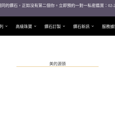
同的鑽石，正如沒有第二個你。立即預約一對一私密鑑賞：02-2755
列
高級珠寶
鑽石訂製
鑽石新訊
服務據
美的源頭