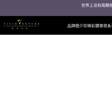
世界上沒有兩顆相
品牌簡介
珍稀彩鑽
尊榮系