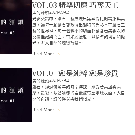
VOL.03 精準切磨 巧奪天工
2024-09-03
美的源頭
光影交錯中，鑽石工藝展現出無與倫比的精細與美
感，讓每一顆鑽石都散發出獨特的光彩。在鑽石工
藝的世界裡，每一個微小的切面都蘊含著無數次的
反覆推敲與心血，有如魔法般，以精準的切割和拋
光，將大自然的瑰寶轉變⋯
Read More
VOL.01 愈是純粹 愈是珍貴
2024-07-02
美的源頭
鑽石，經過億萬年的時間淬鍊，承受著高溫與高
壓，最後，隨著噴發的岩漿被帶至地球表面，大自
然的奇蹟，終於得以與我們相見。
Read More