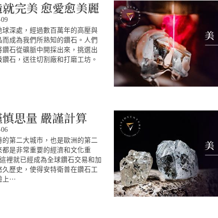
4 造就完美 愈愛愈美麗
-09
地球深處，經過數百萬年的高壓與
晶而成為我們所熟知的鑽石。人們
將鑽石從礦脈中開採出來，挑選出
級鑽石，送往切割廠和打磨工坊。
 謹慎思量 嚴謹計算
-06
時的第二大城市，也是歐洲的第二
來都是非常重要的經濟和文化重
紀，這裡就已經成為全球鑽石交易和加
悠久歷史，使得安特衛普在鑽石工
驗上⋯