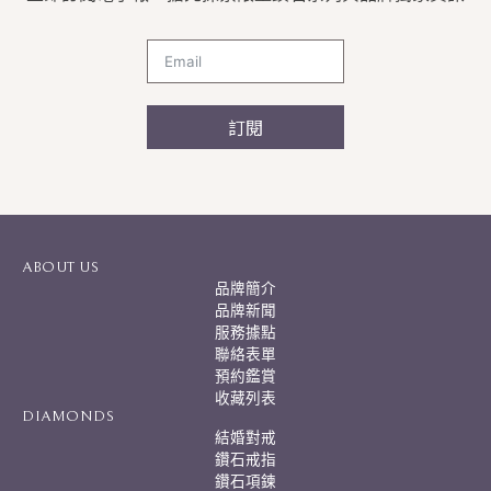
訂閱
A
l
t
e
r
ABOUT US
n
品牌簡介
a
品牌新聞
t
服務據點
i
聯絡表單
v
預約鑑賞
e
:
收藏列表
DIAMONDS
結婚對戒
鑽石戒指
鑽石項鍊