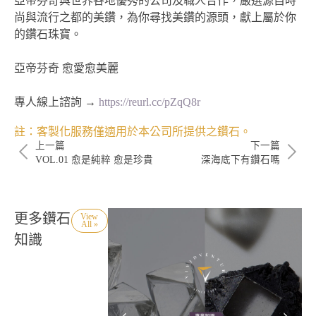
亞帝芬奇與世界各地優秀的公司及職人合作，嚴選源自時
尚與流行之都的美鑽，為你尋找美鑽的源頭，獻上屬於你
的鑽石珠寶。
亞帝芬奇 愈愛愈美麗
專人線上諮詢 →
https://reurl.cc/pZqQ8r
註：客製化服務僅適用於本公司所提供之鑽石。
上一篇
下一篇
VOL.01 愈是純粹 愈是珍貴
深海底下有鑽石嗎
更多鑽石
View
All »
知識