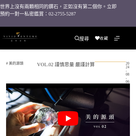
世界上沒有兩顆相同的鑽石，正如沒有第二個你。立即
預約一對一私密鑑賞：02-2755-5287
收藏
搜尋
#
美的源頭
20
VOL.02 謹慎思量 嚴謹計算
24
-
08
-
06