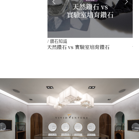
/
鑽石知識
/
天然鑽石 vs 實驗室培育鑽石
世