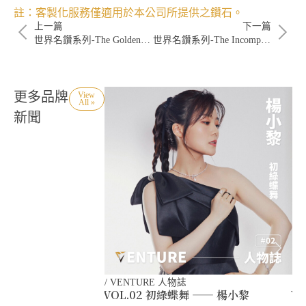
註：客製化服務僅適用於本公司所提供之鑽石。
上一篇
下一篇
世界名鑽系列-The Golden Jubilee
世界名鑽系列-The Incomparable
更多品牌
View
All »
新聞
/
VENTURE 人物誌
/
V
VOL.02 初綠蝶舞 —— 楊小黎
V