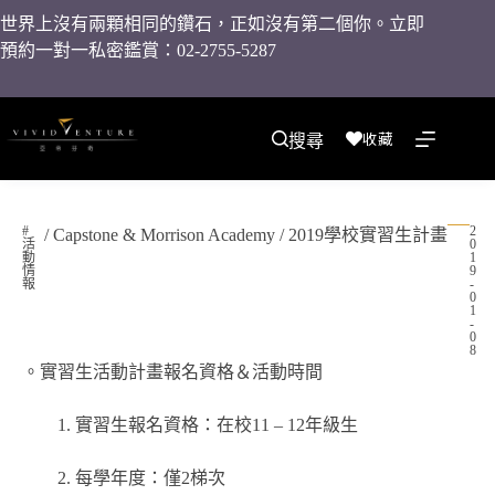
世界上沒有兩顆相同的鑽石，正如沒有第二個你。立即
預約一對一私密鑑賞：02-2755-5287
收藏
搜尋
#
2
/ Capstone & Morrison Academy / 2019學校實習生計畫
活
0
動
1
情
9
報
-
0
1
-
0
8
。實習生活動計畫報名資格＆活動時間
1. 實習生報名資格：在校11 – 12年級生
2. 每學年度：僅2梯次