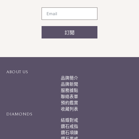
訂閱
A
l
t
e
r
ABOUT US
n
品牌簡介
a
品牌新聞
t
服務據點
i
聯絡表單
v
預約鑑賞
e
:
收藏列表
DIAMONDS
結婚對戒
鑽石戒指
鑽石項鍊
鑽石男戒