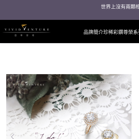
世界上沒有兩顆相
品牌簡介
珍稀彩鑽
尊榮系