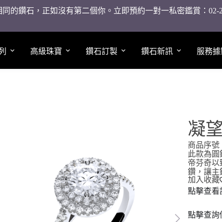
同的鑽石，正如沒有第二個你。立即預約一對一私密鑑賞：02-2755
列
高級珠寶
鑽石訂製
鑽石新訊
服務據
凝望
商品序號：
此款為圓
帝芬奇以
鑽，讓主
加入收藏
點擊查看
點擊查詢