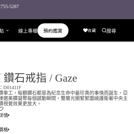
-5287
預約鑑賞
收藏
點
線上專櫃
搜尋
 鑽石戒指 / Gaze
D01411F
鑽車工，每顆鑽石都是為紀念生命中最珍貴的事情而誕生，亞
臻選美鑽凝聚每個感動瞬間，雙層光圈緊緊圍繞護衛著中央主
鑽視覺效果更放大。
詳情
價格