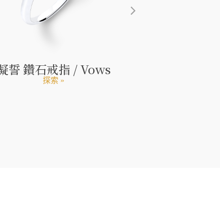
凝誓 鑽石戒指 / Vows
環抱愛 鑽石戒指 
lo
探索 »
探索